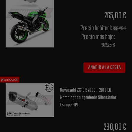
265,00 €
Precio habitual​:
331,25 €
Precio más bajo​:
282,25 €
AÑADIR A LA CESTA
promoción
Kawasaki ZX10R 2008 - 2010 EU
Homologado aprobado Silenciador
Escape HP1
290,00 €