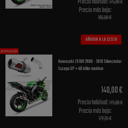
Precio habitual​:
175,00 €
Precio más bajo​:
185,00 €
AÑADIR A LA CESTA
promoción
Kawasaki ZX10R 2008 - 2010 Silenciador
Escape GP + dB killer medium
140,00 €
Precio habitual​:
175,00 €
Precio más bajo​:
172,25 €