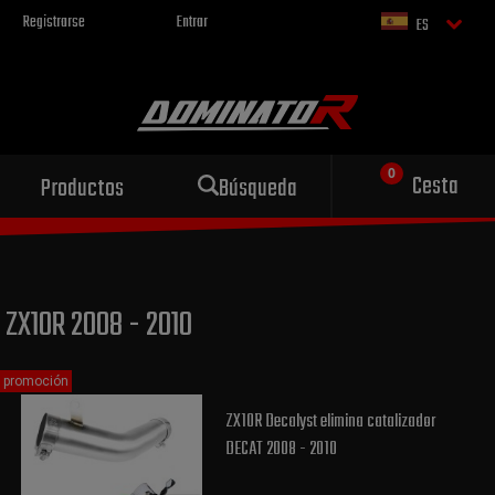
Registrarse
Entrar
ES
Escape deportivo
Cesta
Productos
Búsqueda
para tu motocicleta
ZX10R 2008 - 2010
promoción
ZX10R Decalyst elimina catalizador
DECAT 2008 - 2010