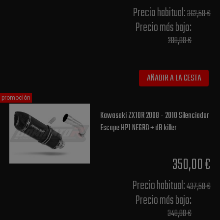
Precio habitual​:
362,50 €
Precio más bajo​:
288,00 €
AÑADIR A LA CESTA
promoción
Kawasaki ZX10R 2008 - 2010 Silenciador
Escape HP1 NEGRO + dB killer
350,00 €
Precio habitual​:
437,50 €
Precio más bajo​:
348,00 €