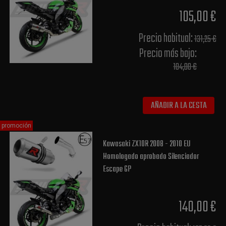
105,00 €
Precio habitual​:
131,25 €
Precio más bajo​:
104,00 €
AÑADIR A LA CESTA
promoción
Kawasaki ZX10R 2008 - 2010 EU
Homologado aprobado Silenciador
Escape GP
140,00 €