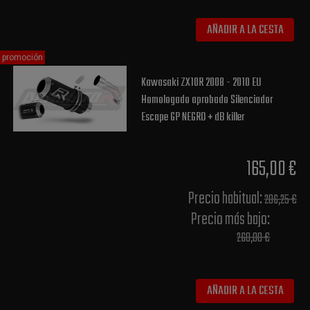
AÑADIR A LA CESTA
promoción
Kawasaki ZX10R 2008 - 2010 EU
Homologado aprobado Silenciador
Escape GP NEGRO + dB killer
165,00 €
Precio habitual​:
206,25 €
Precio más bajo​:
260,00 €
AÑADIR A LA CESTA