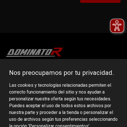
DOMINATOR GROUP Sp. z o.o.
Nos preocupamos por tu privacidad.
Ludowa 59, 43-514 Kaniów, POLAND
Las cookies y tecnologías relacionadas permiten el
VAT ID No.: 6521751083
correcto funcionamiento del sitio y nos ayudan a
personalizar nuestra oferta según tus necesidades.
dominator@dominator.pl
Puedes aceptar el uso de todos estos archivos por
nuestra parte y proceder a la tienda o personalizar el
uso de archivos según tus preferencias seleccionando
la opción 'Personalizar consentimientos'.