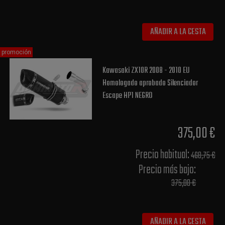
AÑADIR A LA CESTA
promoción
Kawasaki ZX10R 2008 - 2010 EU
Homologado aprobado Silenciador
Escape HP1 NEGRO
375,00 €
Precio habitual​:
468,75 €
Precio más bajo​:
375,00 €
AÑADIR A LA CESTA