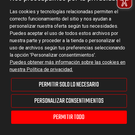
Ludowa 59, 43-514 Kaniów, POLAND
Las cookies y tecnologías relacionadas permiten el
VAT ID No.: 6521751083
correcto funcionamiento del sitio y nos ayudan a
personalizar nuestra oferta según tus necesidades.
dominator@dominator.pl
Puedes aceptar el uso de todos estos archivos por
nuestra parte y proceder a la tienda o personalizar el
uso de archivos según tus preferencias seleccionando
la opción 'Personalizar consentimientos'.
© Copyright 2022 | Dominator Group Sp. z o. o.
Puedes obtener más información sobre las cookies en
nuestra Política de privacidad.
MOSTRAR LA VERSIÓN COMPLETA DEL SITIO
PERMITIR SOLO LO NECESARIO
Sklep internetowy Shoper Premium
PERSONALIZAR CONSENTIMIENTOS
PERMITIR TODO