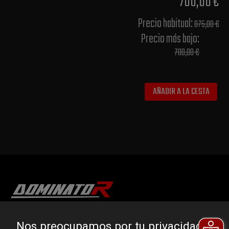
700,00 €
Precio habitual​:
875,00 €
Precio más bajo​:
700,00 €
AÑADIR A LA CESTA
DOMINATOR GROUP Sp. z o.o.
Nos preocupamos por tu privacidad.