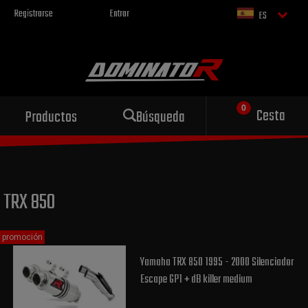
Registrarse
Entrar
ES
Escape deportivo
Cesta
Productos
Búsqueda
para tu motocicleta
TRX 850
promoción
Yamaha TRX 850 1995 - 2000 Silenciador
Escape GP1 + dB killer medium