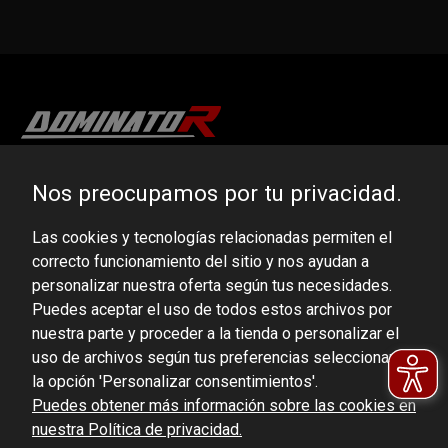
DOMINATOR GROUP Sp. z o.o.
Nos preocupamos por tu privacidad.
Ludowa 59, 43-514 Kaniów, POLAND
Las cookies y tecnologías relacionadas permiten el
VAT ID No.: 6521751083
correcto funcionamiento del sitio y nos ayudan a
personalizar nuestra oferta según tus necesidades.
dominator@dominator.pl
Puedes aceptar el uso de todos estos archivos por
nuestra parte y proceder a la tienda o personalizar el
uso de archivos según tus preferencias seleccionando
la opción 'Personalizar consentimientos'.
© Copyright 2022 | Dominator Group Sp. z o. o.
Puedes obtener más información sobre las cookies en
nuestra Política de privacidad.