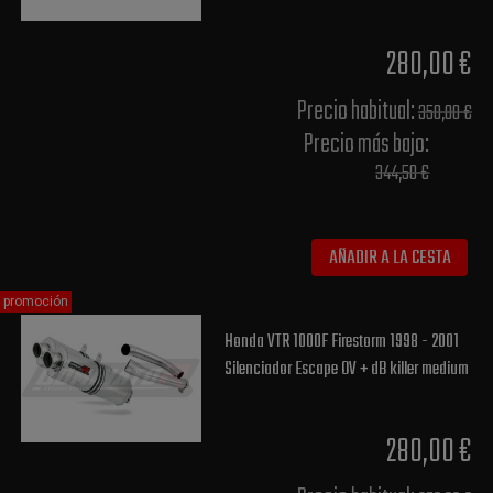
280,00 €
Precio habitual​:
350,00 €
Precio más bajo​:
344,50 €
AÑADIR A LA CESTA
promoción
Honda VTR 1000F Firestorm 1998 - 2001
Silenciador Escape OV + dB killer medium
280,00 €