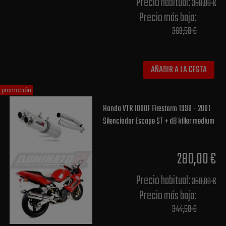
Precio habitual​:
350,00 €
Precio más bajo​:
369,50 €
AÑADIR A LA CESTA
promoción
Honda VTR 1000F Firestorm 1998 - 2001
Silenciador Escape ST + dB killer medium
280,00 €
Precio habitual​:
350,00 €
Precio más bajo​:
344,50 €