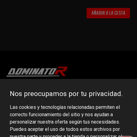
AÑADIR A LA CESTA
DOMINATOR GROUP Sp. z o.o.
Nos preocupamos por tu privacidad.
Ludowa 59, 43-514 Kaniów, POLAND
Las cookies y tecnologías relacionadas permiten el
VAT ID No.: 6521751083
correcto funcionamiento del sitio y nos ayudan a
personalizar nuestra oferta según tus necesidades.
dominator@dominator.pl
Puedes aceptar el uso de todos estos archivos por
nuestra parte y proceder a la tienda o personalizar el