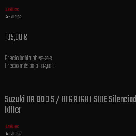
Envío en:
5 - 20 días
185,00 €
Precio habitual​:
231,25 €
Precio más bajo​:
184,00 €
Suzuki DR 800 S / BIG RIGHT SIDE Silenci
killer
Envío en:
5 - 20 días