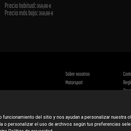
Precio habitual​:
350,00 €
Precio más bajo​:
350,00 €
Sobre nosotros
Cont
Motorsport
Regl
Devo
Polít
o funcionamiento del sitio y nos ayudan a personalizar nuestra 
da o personalizar el uso de archivos según tus preferencias sel