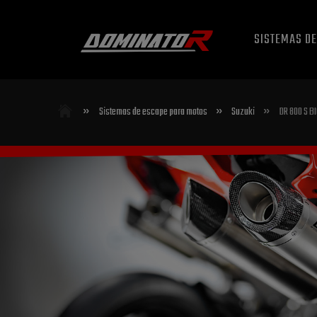
SISTEMAS D
»
»
»
Sistemas de escape para motos
Suzuki
DR 800 S BI