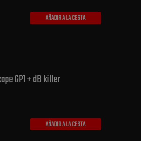
AÑADIR A LA CESTA
ape GP1 + dB killer
AÑADIR A LA CESTA