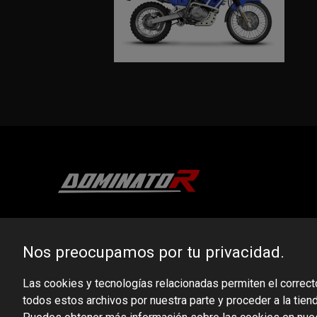
DOMINATOR GROUP Sp. z o.o.
Ludowa 59, 43-514 Kaniów, POLAND
Nos preocupamos por tu privacidad.
VAT ID No.: 6521751083
Las cookies y tecnologías relacionadas permiten el correct
todos estos archivos por nuestra parte y proceder a la tien
dominator@dominator.pl