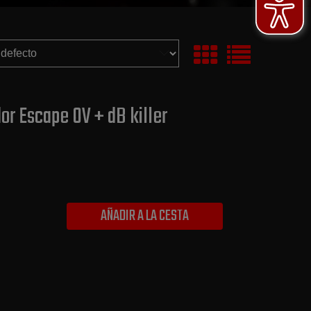
or Escape OV + dB killer
AÑADIR A LA CESTA