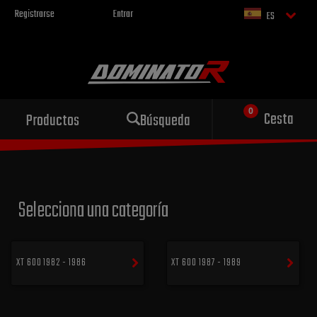
Registrarse
Entrar
ES
Escape deportivo
Cesta
Productos
Búsqueda
para tu motocicleta
Selecciona una categoría
XT 600 1982 - 1986
XT 600 1987 - 1989