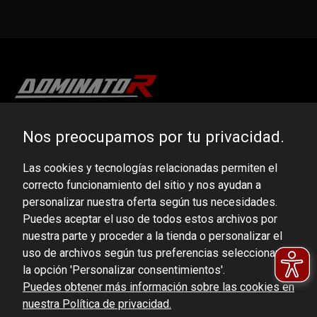
DOMINATOR GROUP Sp. z o.o.
Nos preocupamos por tu privacidad.
Ludowa 59, 43-514 Kaniów, POLAND
Las cookies y tecnologías relacionadas permiten el
VAT ID No.: 6521751083
correcto funcionamiento del sitio y nos ayudan a
personalizar nuestra oferta según tus necesidades.
dominator@dominator.pl
Puedes aceptar el uso de todos estos archivos por
nuestra parte y proceder a la tienda o personalizar el
uso de archivos según tus preferencias seleccionando
la opción 'Personalizar consentimientos'.
© Copyright 2022 | Dominator Group Sp. z o. o.
Puedes obtener más información sobre las cookies en
nuestra Política de privacidad.