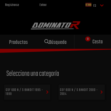
Registrarse
Entrar
ES
Escape deportivo
Cesta
Productos
Búsqueda
para tu motocicleta
Selecciona una categoría
GSF 600 N / S BANDIT 1995 -
GSF 600 N / S BANDIT 2000 -
1999
2004