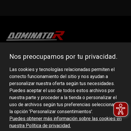
DOMINATOR GROUP Sp. z o.o.
Nos preocupamos por tu privacidad.
Ludowa 59, 43-514 Kaniów, POLAND
Las cookies y tecnologías relacionadas permiten el
VAT ID No.: 6521751083
correcto funcionamiento del sitio y nos ayudan a
personalizar nuestra oferta según tus necesidades.
dominator@dominator.pl
Puedes aceptar el uso de todos estos archivos por
nuestra parte y proceder a la tienda o personalizar el
uso de archivos según tus preferencias seleccionando
la opción 'Personalizar consentimientos'.
© Copyright 2022 | Dominator Group Sp. z o. o.
Puedes obtener más información sobre las cookies en
nuestra Política de privacidad.