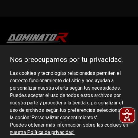
DOMINATOR GROUP Sp. z o.o.
Nos preocupamos por tu privacidad.
Ludowa 59, 43-514 Kaniów, POLAND
Las cookies y tecnologías relacionadas permiten el
VAT ID No.: 6521751083
correcto funcionamiento del sitio y nos ayudan a
personalizar nuestra oferta según tus necesidades.
dominator@dominator.pl
Puedes aceptar el uso de todos estos archivos por
nuestra parte y proceder a la tienda o personalizar el
uso de archivos según tus preferencias seleccionando
la opción 'Personalizar consentimientos'.
© Copyright 2022 | Dominator Group Sp. z o. o.
Puedes obtener más información sobre las cookies en
nuestra Política de privacidad.