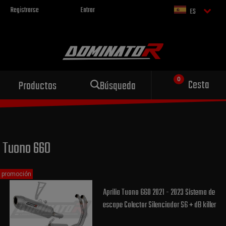
Registrarse
Entrar
ES
Escape deportivo
Cesta
Productos
Búsqueda
para tu motocicleta
Tuono 660
promoción
Aprilia Tuono 660 2021 - 2023 Sistema de
escape Colector Silenciador S6 + dB killer