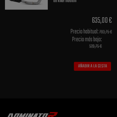
dB killer medium
635,00 €
Precio habitual​:
793,75 €
Precio más bajo​:
529,75 €
AÑADIR A LA CESTA