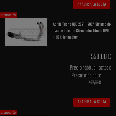
AÑADIR A LA CESTA
promoción
Aprilia Tuono 660 2021 - 2024 Sistema de
escape Colector Silenciador Titanio HP8
+ dB killer medium
550,00 €
Precio habitual​:
687,50 €
Precio más bajo​:
467,25 €
AÑADIR A LA CESTA
promoción