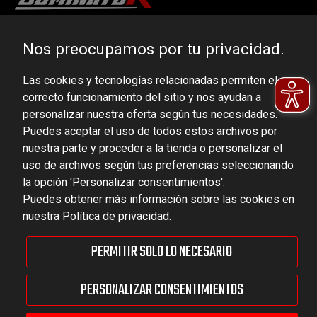
DOMINATOR GROUP Sp. z o.o.
Nos preocupamos por tu privacidad.
Ludowa 59, 43-514 Kaniów, POLAND
Las cookies y tecnologías relacionadas permiten el
VAT ID No.: 6521751083
correcto funcionamiento del sitio y nos ayudan a
personalizar nuestra oferta según tus necesidades.
dominator@dominator.pl
Puedes aceptar el uso de todos estos archivos por
nuestra parte y proceder a la tienda o personalizar el
uso de archivos según tus preferencias seleccionando
la opción 'Personalizar consentimientos'.
© Copyright 2022 | Dominator Group Sp. z o. o.
Puedes obtener más información sobre las cookies en
nuestra Política de privacidad.
MOSTRAR LA VERSIÓN COMPLETA DEL SITIO
PERMITIR SOLO LO NECESARIO
Sklep internetowy Shoper Premium
PERSONALIZAR CONSENTIMIENTOS