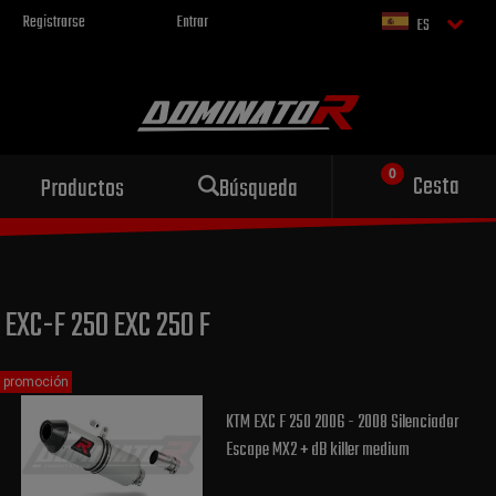
Registrarse
Entrar
ES
Escape deportivo
Cesta
Productos
Búsqueda
para tu motocicleta
EXC-F 250 EXC 250 F
promoción
KTM EXC F 250 2006 - 2008 Silenciador
Escape MX2 + dB killer medium