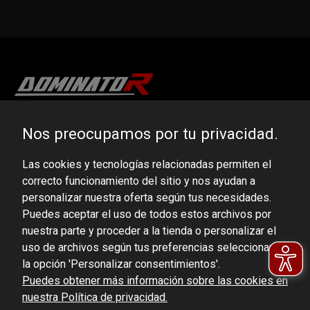
DOMINATOR GROUP Sp. z o.o.
Nos preocupamos por tu privacidad.
Ludowa 59, 43-514 Kaniów, POLAND
Las cookies y tecnologías relacionadas permiten el
VAT ID No.: 6521751083
correcto funcionamiento del sitio y nos ayudan a
personalizar nuestra oferta según tus necesidades.
dominator@dominator.pl
Puedes aceptar el uso de todos estos archivos por
nuestra parte y proceder a la tienda o personalizar el
uso de archivos según tus preferencias seleccionando
la opción 'Personalizar consentimientos'.
© Copyright 2022 | Dominator Group Sp. z o. o.
Puedes obtener más información sobre las cookies en
nuestra Política de privacidad.