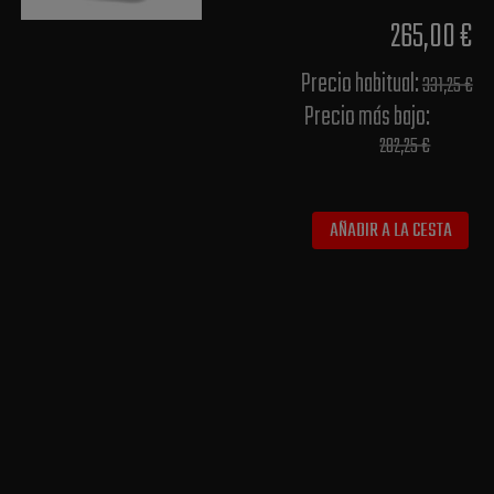
265,00 €
Precio habitual​:
331,25 €
Precio más bajo​:
282,25 €
AÑADIR A LA CESTA