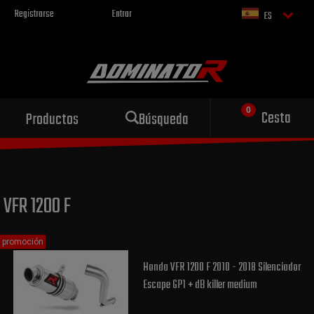
Registrarse
Entrar
ES
Escape deportivo
Cesta
Productos
Búsqueda
para tu motocicleta
VFR 1200 F
promoción
Honda VFR 1200 F 2010 - 2018 Silenciador
Escape GP1 + dB killer medium