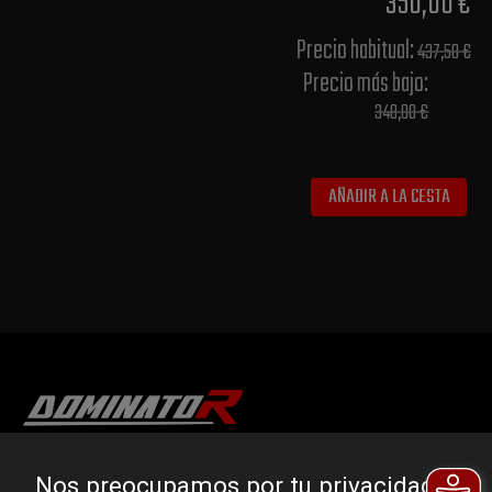
350,00 €
Precio habitual​:
437,50 €
Precio más bajo​:
348,00 €
AÑADIR A LA CESTA
DOMINATOR GROUP Sp. z o.o.
Nos preocupamos por tu privacidad.