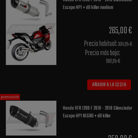
Escape HP1 + dB killer medium
265,00 €
Precio habitual​:
331,25 €
Precio más bajo​:
282,25 €
AÑADIR A LA CESTA
promoción
Honda VFR 1200 F 2010 - 2018 Silenciador
Escape HP1 NEGRO + dB killer