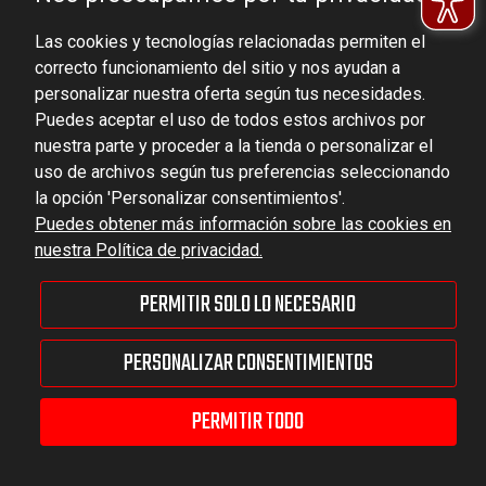
Ludowa 59, 43-514 Kaniów, POLAND
Las cookies y tecnologías relacionadas permiten el
VAT ID No.: 6521751083
correcto funcionamiento del sitio y nos ayudan a
personalizar nuestra oferta según tus necesidades.
dominator@dominator.pl
Puedes aceptar el uso de todos estos archivos por
nuestra parte y proceder a la tienda o personalizar el
uso de archivos según tus preferencias seleccionando
la opción 'Personalizar consentimientos'.
© Copyright 2022 | Dominator Group Sp. z o. o.
Puedes obtener más información sobre las cookies en
nuestra Política de privacidad.
MOSTRAR LA VERSIÓN COMPLETA DEL SITIO
PERMITIR SOLO LO NECESARIO
Sklep internetowy Shoper Premium
PERSONALIZAR CONSENTIMIENTOS
PERMITIR TODO