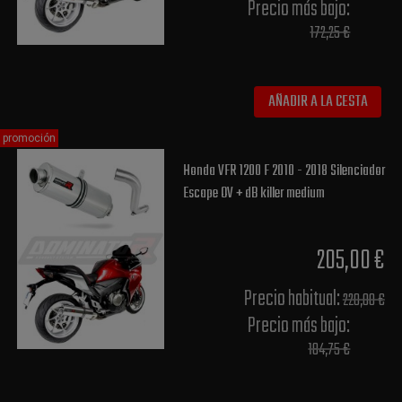
Precio más bajo​:
172,25 €
AÑADIR A LA CESTA
promoción
Honda VFR 1200 F 2010 - 2018 Silenciador
Escape OV + dB killer medium
205,00 €
Precio habitual​:
220,00 €
Precio más bajo​:
184,75 €