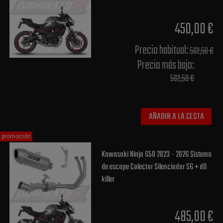
450,00 €
Precio habitual​:
562,50 €
Precio más bajo​:
562,50 €
AÑADIR A LA CESTA
promoción
Kawasaki Ninja 650 2023 - 2026 Sistema
de escape Colector Silenciador S6 + dB
killer
485,00 €