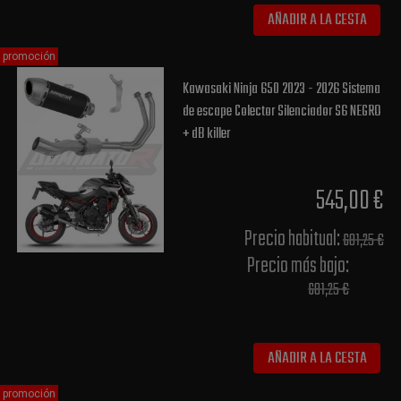
AÑADIR A LA CESTA
promoción
Kawasaki Ninja 650 2023 - 2026 Sistema
de escape Colector Silenciador S6 NEGRO
+ dB killer
545,00 €
Precio habitual​:
681,25 €
Precio más bajo​:
681,25 €
AÑADIR A LA CESTA
promoción