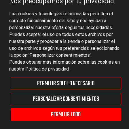
Nos preocupamos por tu privacidad.
Ludowa 59, 43-514 Kaniów, POLAND
Las cookies y tecnologías relacionadas permiten el
VAT ID No.: 6521751083
correcto funcionamiento del sitio y nos ayudan a
personalizar nuestra oferta según tus necesidades.
dominator@dominator.pl
Puedes aceptar el uso de todos estos archivos por
nuestra parte y proceder a la tienda o personalizar el
uso de archivos según tus preferencias seleccionando
la opción 'Personalizar consentimientos'.
© Copyright 2022 | Dominator Group Sp. z o. o.
Puedes obtener más información sobre las cookies en
nuestra Política de privacidad.
MOSTRAR LA VERSIÓN COMPLETA DEL SITIO
PERMITIR SOLO LO NECESARIO
Sklep internetowy Shoper Premium
PERSONALIZAR CONSENTIMIENTOS
PERMITIR TODO