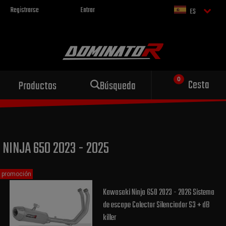
Registrarse
Entrar
ES
Escape deportivo
Cesta
Productos
Búsqueda
para tu motocicleta
NINJA 650 2023 - 2025
promoción
Kawasaki Ninja 650 2023 - 2026 Sistema
de escape Colector Silenciador S3 + dB
killer