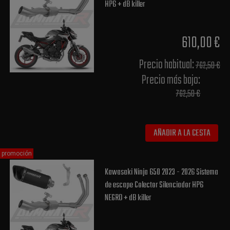
HP6 + dB killer
610,00 €
Precio habitual​:
762,50 €
Precio más bajo​:
762,50 €
AÑADIR A LA CESTA
promoción
Kawasaki Ninja 650 2023 - 2026 Sistema
de escape Colector Silenciador HP6
NEGRO + dB killer