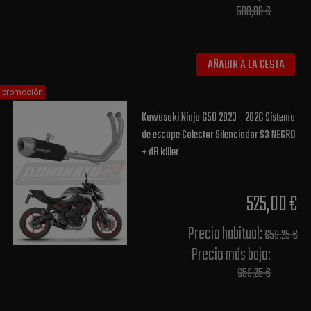
500,00 €
AÑADIR A LA CESTA
promoción
Kawasaki Ninja 650 2023 - 2026 Sistema
de escape Colector Silenciador S3 NEGRO
+ dB killer
525,00 €
Precio habitual​:
656,25 €
Precio más bajo​:
656,25 €