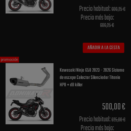
Precio habitual​:
606,25 €
Precio más bajo​:
606,25 €
AÑADIR A LA CESTA
promoción
Kawasaki Ninja 650 2023 - 2026 Sistema
de escape Colector Silenciador Titanio
HP8 + dB killer
500,00 €
Precio habitual​:
625,00 €
Precio más bajo​: