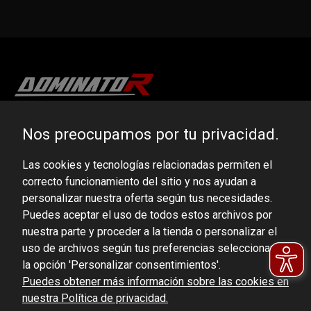
DOMINATOR GROUP Sp. z o.o.
Nos preocupamos por tu privacidad.
Ludowa 59, 43-514 Kaniów, POLAND
Las cookies y tecnologías relacionadas permiten el
VAT ID No.: 6521751083
correcto funcionamiento del sitio y nos ayudan a
personalizar nuestra oferta según tus necesidades.
dominator@dominator.pl
Puedes aceptar el uso de todos estos archivos por
nuestra parte y proceder a la tienda o personalizar el
uso de archivos según tus preferencias seleccionando
la opción 'Personalizar consentimientos'.
© Copyright 2022 | Dominator Group Sp. z o. o.
Puedes obtener más información sobre las cookies en
nuestra Política de privacidad.