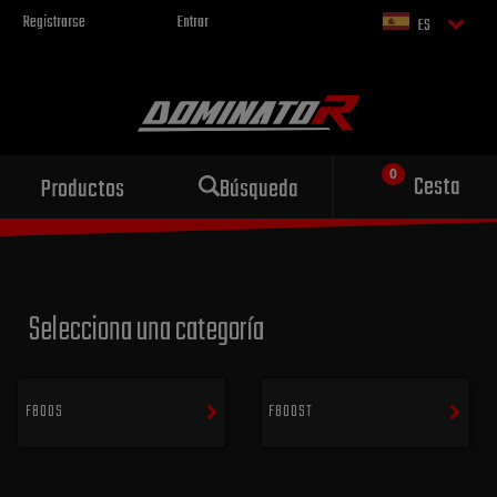
Registrarse
Entrar
ES
Escape deportivo
Cesta
Productos
Búsqueda
para tu motocicleta
Selecciona una categoría
F800S
F800ST