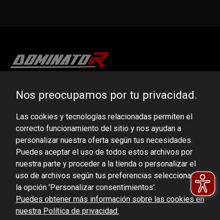
DOMINATOR GROUP Sp. z o.o.
Nos preocupamos por tu privacidad.
Ludowa 59, 43-514 Kaniów, POLAND
Las cookies y tecnologías relacionadas permiten el
VAT ID No.: 6521751083
correcto funcionamiento del sitio y nos ayudan a
personalizar nuestra oferta según tus necesidades.
dominator@dominator.pl
Puedes aceptar el uso de todos estos archivos por
nuestra parte y proceder a la tienda o personalizar el
uso de archivos según tus preferencias seleccionando
la opción 'Personalizar consentimientos'.
© Copyright 2022 | Dominator Group Sp. z o. o.
Puedes obtener más información sobre las cookies en
nuestra Política de privacidad.