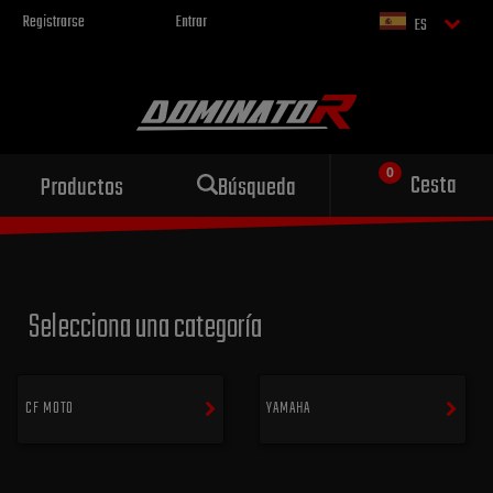
Registrarse
Entrar
ES
Escape deportivo
Cesta
Productos
Búsqueda
para tu motocicleta
Selecciona una categoría
CF MOTO
YAMAHA