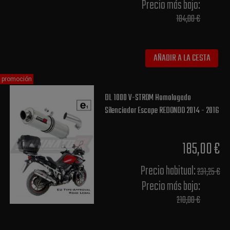
Precio más bajo​:
184,00 €
AÑADIR A LA CESTA
promoción
DL 1000 V-STROM Homologado
Silenciador Escape REDONDO 2014 - 2016
185,00 €
Precio habitual​:
231,25 €
Precio más bajo​:
210,00 €