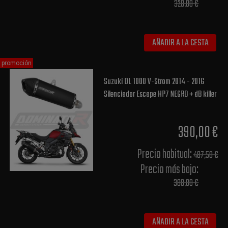
328,00 €
AÑADIR A LA CESTA
promoción
Suzuki DL 1000 V-Strom 2014 - 2016
Silenciador Escape HP7 NEGRO + dB killer
390,00 €
Precio habitual​:
487,50 €
Precio más bajo​:
388,00 €
AÑADIR A LA CESTA