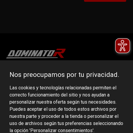
DOMINATOR GROUP Sp. z o.o.
Nos preocupamos por tu privacidad.
Ludowa 59, 43-514 Kaniów, POLAND
Las cookies y tecnologías relacionadas permiten el
VAT ID No.: 6521751083
correcto funcionamiento del sitio y nos ayudan a
personalizar nuestra oferta según tus necesidades.
dominator@dominator.pl
Puedes aceptar el uso de todos estos archivos por
nuestra parte y proceder a la tienda o personalizar el
uso de archivos según tus preferencias seleccionando
la opción 'Personalizar consentimientos'.