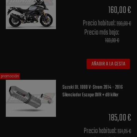
160,00 €
Precio habitual​:
200,00 €
Precio más bajo​:
160,00 €
AÑADIR A LA CESTA
promoción
Suzuki DL 1000 V-Strom 2014 - 2016
Silenciador Escape OVR + dB killer
185,00 €
Precio habitual​:
231,25 €