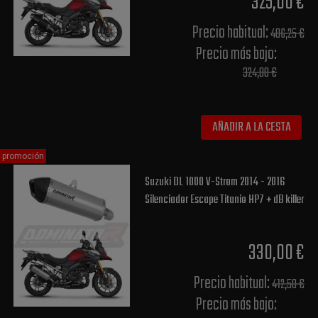
325,00 €
Precio habitual​:
406,25 €
Precio más bajo​:
324,00 €
AÑADIR A LA CESTA
promoción
Suzuki DL 1000 V-Strom 2014 - 2016
Silenciador Escape Titanio HP7 + dB killer
330,00 €
Precio habitual​:
412,50 €
Precio más bajo​: