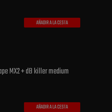
AÑADIR A LA CESTA
cape MX2 + dB killer medium
AÑADIR A LA CESTA