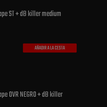
ape ST + dB killer medium
AÑADIR A LA CESTA
cape OVR NEGRO + dB killer