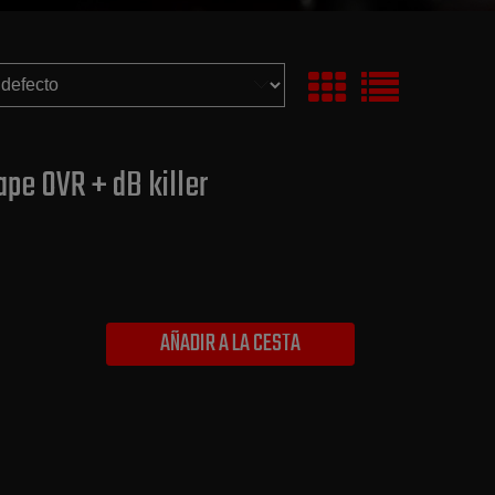
ape OVR + dB killer
AÑADIR A LA CESTA