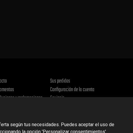
acto
Sus pedidos
amentos
Configuración de la cuenta
luciones y reclamaciones
Equipaje
ica de privacidad
oferta según tus necesidades. Puedes aceptar el uso de
eccionando la opción 'Personalizar consentimientos'.