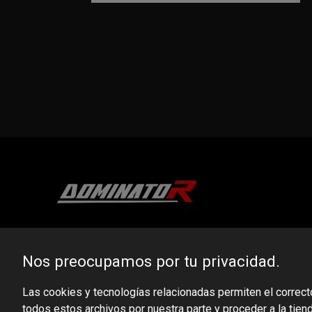
DOMINATOR GROUP Sp. z o.o.
Ludowa 59, 43-514 Kaniów, POLAND
Nos preocupamos por tu privacidad.
VAT ID No.: 6521751083
Las cookies y tecnologías relacionadas permiten el correct
todos estos archivos por nuestra parte y proceder a la tien