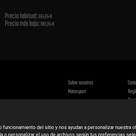
Precio habitual​:
331,25 €
Precio más bajo​:
282,25 €
Sobre nosotros
Cont
Motorsport
Regl
Devo
Polít
o funcionamiento del sitio y nos ayudan a personalizar nuestra 
da o personalizar el uso de archivos según tus preferencias sel