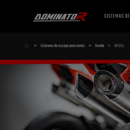
SISTEMAS D
»
»
»
Sistemas de escape para motos
Honda
XR 125 L