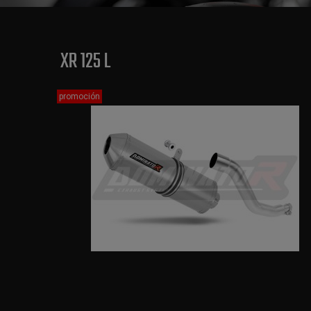
XR 125 L
promoción