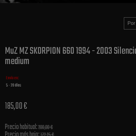
MuZ MZ SKORPION 660 1994 - 2003 Silencia
medium
Envío en:
5 - 20 días
185,00 €
Precio habitual​:
200,00 €
Precio más bajo​:
172,25 €