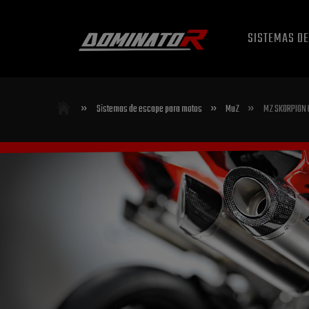
SISTEMAS D
»
»
»
Sistemas de escape para motos
MuZ
MZ SKORPION 