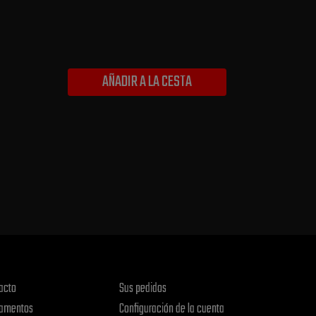
AÑADIR A LA CESTA
acto
Sus pedidos
amentos
Configuración de la cuenta