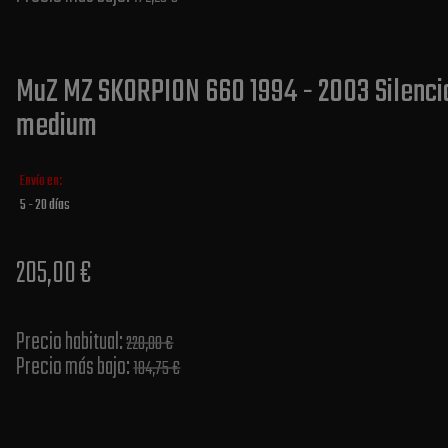
MuZ MZ SKORPION 660 1994 - 2003 Silencia
medium
Envío en:
5 - 20 días
205,00 €
Precio habitual​:
220,00 €
Precio más bajo​:
184,75 €