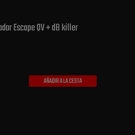
dor Escape OV + dB killer
AÑADIR A LA CESTA