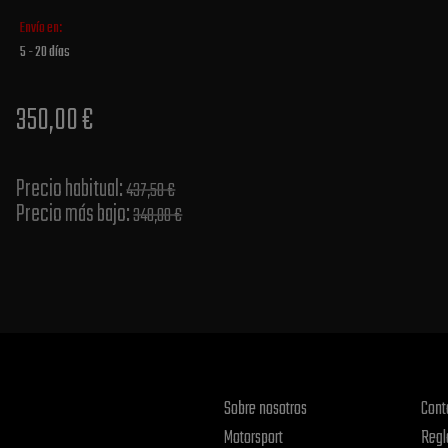
Envío en:
5 - 20 días
350,00 €
Precio habitual​:
437,50 €
Precio más bajo​:
348,00 €
Sobre nosotros
Cont
Motorsport
Regl