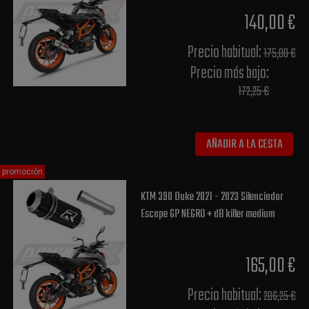
140,00 €
Precio habitual​:
175,00 €
Precio más bajo​:
172,25 €
AÑADIR A LA CESTA
promoción
KTM 390 Duke 2021 - 2023 Silenciador
Escape GP NEGRO + dB killer medium
165,00 €
Precio habitual​:
206,25 €