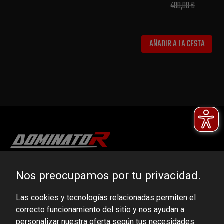
400,00 €
AÑADIR A LA CESTA
DOMINATOR GROUP Sp. z o.o.
Nos preocupamos por tu privacidad.
Ludowa 59, 43-514 Kaniów, POLAND
Las cookies y tecnologías relacionadas permiten el
VAT ID No.: 6521751083
correcto funcionamiento del sitio y nos ayudan a
personalizar nuestra oferta según tus necesidades.