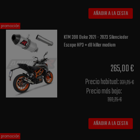
AÑADIR A LA CESTA
promoción
KTM 390 Duke 2021 - 2023 Silenciador
Escape HP3 + dB killer medium
265,00 €
Precio habitual​:
331,25 €
Precio más bajo​:
282,25 €
AÑADIR A LA CESTA
promoción