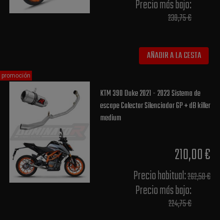
Precio más bajo​:
239,75 €
AÑADIR A LA CESTA
promoción
KTM 390 Duke 2021 - 2023 Sistema de
escape Colector Silenciador GP + dB killer
medium
210,00 €
Precio habitual​:
262,50 €
Precio más bajo​:
224,75 €