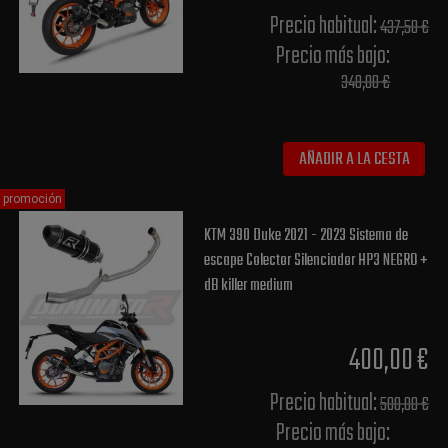
Precio habitual​:
437,50 €
Precio más bajo​:
348,00 €
AÑADIR A LA CESTA
promoción
KTM 390 Duke 2021 - 2023 Sistema de
escape Colector Silenciador HP3 NEGRO +
dB killer medium
400,00 €
Precio habitual​:
500,00 €
Precio más bajo​: