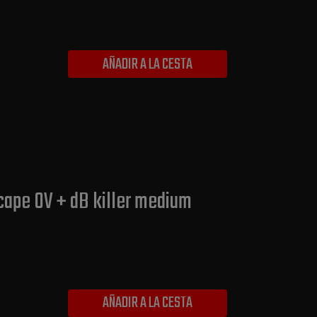
AÑADIR A LA CESTA
cape OV + dB killer medium
AÑADIR A LA CESTA