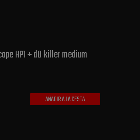
cape HP1 + dB killer medium
AÑADIR A LA CESTA