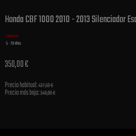
Honda CBF 1000 2010 - 2013 Silenciador Es
Envío en:
5 - 20 días
350,00 €
Precio habitual​:
437,50 €
Precio más bajo​:
348,00 €