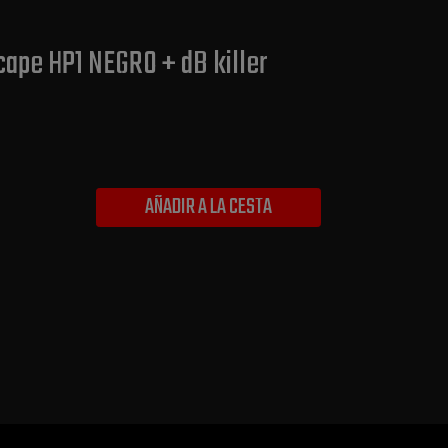
cape HP1 NEGRO + dB killer
AÑADIR A LA CESTA