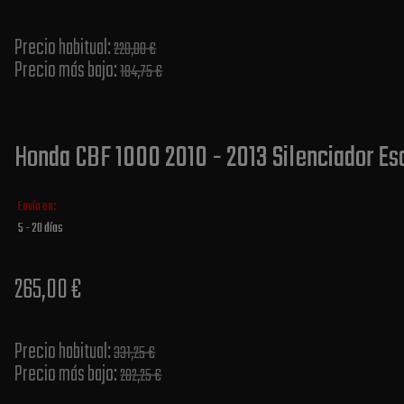
Precio habitual​:
220,00 €
Precio más bajo​:
184,75 €
Honda CBF 1000 2010 - 2013 Silenciador Es
Envío en:
5 - 20 días
265,00 €
Precio habitual​:
331,25 €
Precio más bajo​:
282,25 €