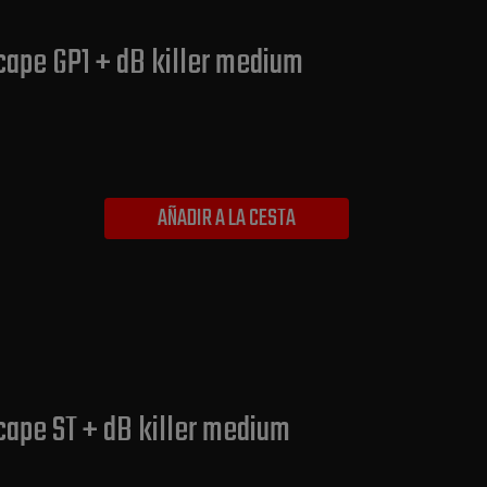
cape GP1 + dB killer medium
AÑADIR A LA CESTA
cape ST + dB killer medium