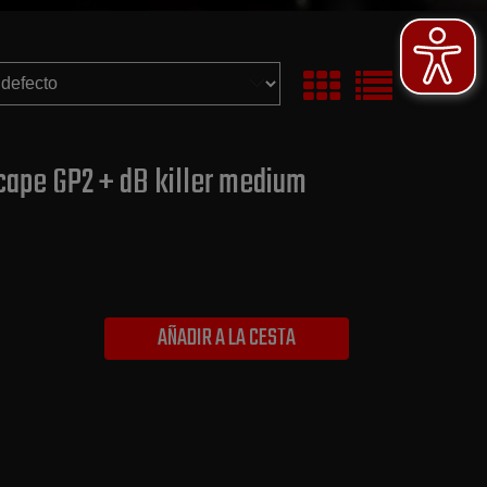
cape GP2 + dB killer medium
AÑADIR A LA CESTA