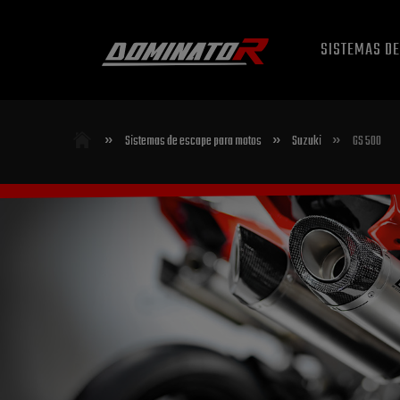
SISTEMAS D
»
»
»
Sistemas de escape para motos
Suzuki
GS 500