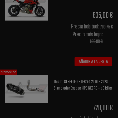
635,00 €
Precio habitual​:
793,75 €
Precio más bajo​:
635,00 €
AÑADIR A LA CESTA
promoción
Ducati STREETFIGHTER V4 2019 - 2023
Silenciador Escape HP3 NEGRO + dB killer
720,00 €