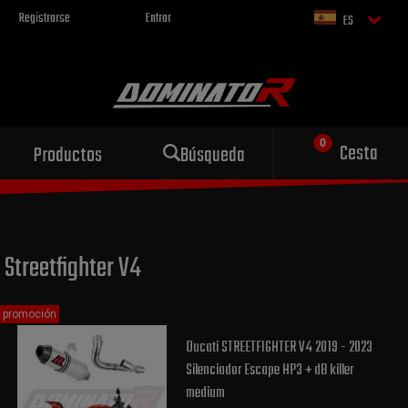
Registrarse
Entrar
ES
Escape deportivo
Cesta
Productos
Búsqueda
para tu motocicleta
Streetfighter V4
promoción
Ducati STREETFIGHTER V4 2019 - 2023
Silenciador Escape HP3 + dB killer
medium