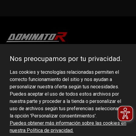
DOMINATOR GROUP Sp. z o.o.
Nos preocupamos por tu privacidad.
Ludowa 59, 43-514 Kaniów, POLAND
Las cookies y tecnologías relacionadas permiten el
VAT ID No.: 6521751083
correcto funcionamiento del sitio y nos ayudan a
personalizar nuestra oferta según tus necesidades.
dominator@dominator.pl
Puedes aceptar el uso de todos estos archivos por
nuestra parte y proceder a la tienda o personalizar el
uso de archivos según tus preferencias seleccionando
la opción 'Personalizar consentimientos'.
© Copyright 2022 | Dominator Group Sp. z o. o.
Puedes obtener más información sobre las cookies en
nuestra Política de privacidad.