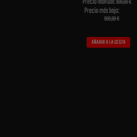
Precio habitual​:
900,00 €
Precio más bajo​:
900,00 €
AÑADIR A LA CESTA