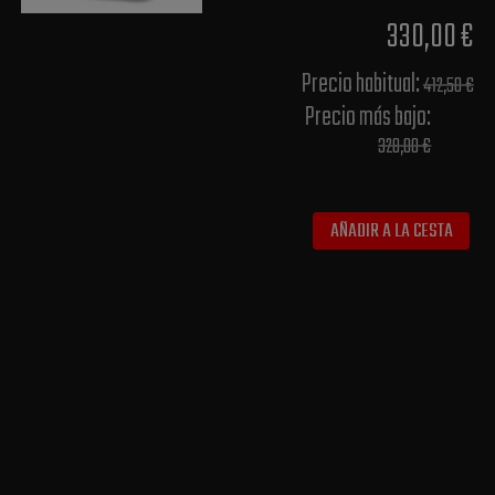
330,00 €
Precio habitual​:
412,50 €
Precio más bajo​:
328,00 €
AÑADIR A LA CESTA