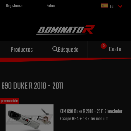
Registrarse
Entrar
ES
Escape deportivo
Cesta
Productos
Búsqueda
para tu motocicleta
690 DUKE R 2010 - 2011
promoción
KTM 690 Duke R 2010 - 2011 Silenciador
Escape HP4 + dB killer medium