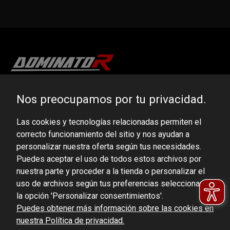
DOMINATOR GROUP Sp. z o.o.
Nos preocupamos por tu privacidad.
Ludowa 59, 43-514 Kaniów, POLAND
Las cookies y tecnologías relacionadas permiten el
VAT ID No.: 6521751083
correcto funcionamiento del sitio y nos ayudan a
personalizar nuestra oferta según tus necesidades.
dominator@dominator.pl
Puedes aceptar el uso de todos estos archivos por
nuestra parte y proceder a la tienda o personalizar el
uso de archivos según tus preferencias seleccionando
la opción 'Personalizar consentimientos'.
© Copyright 2022 | Dominator Group Sp. z o. o.
Puedes obtener más información sobre las cookies en
nuestra Política de privacidad.