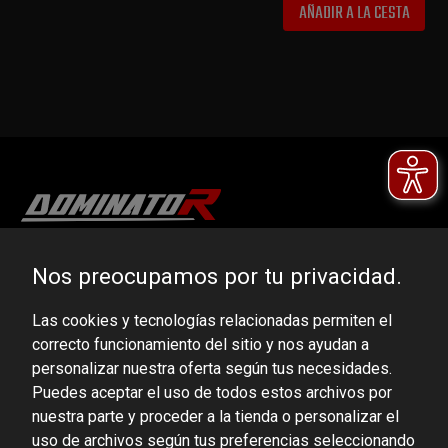
AÑADIR A LA CESTA
DOMINATOR GROUP Sp. z o.o.
Nos preocupamos por tu privacidad.
Ludowa 59, 43-514 Kaniów, POLAND
Las cookies y tecnologías relacionadas permiten el
VAT ID No.: 6521751083
correcto funcionamiento del sitio y nos ayudan a
personalizar nuestra oferta según tus necesidades.
dominator@dominator.pl
Puedes aceptar el uso de todos estos archivos por
nuestra parte y proceder a la tienda o personalizar el
uso de archivos según tus preferencias seleccionando