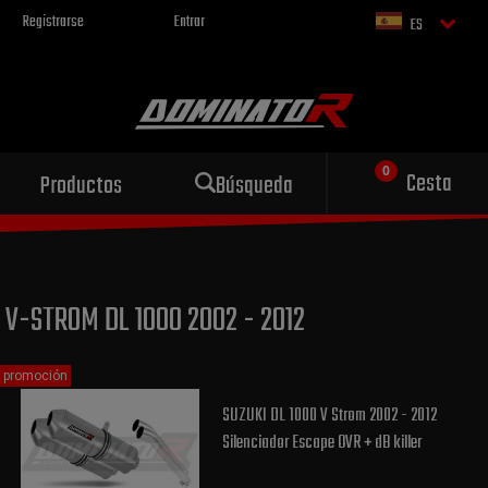
Registrarse
Entrar
ES
Escape deportivo
Cesta
Productos
Búsqueda
para tu motocicleta
V-STROM DL 1000 2002 - 2012
promoción
SUZUKI DL 1000 V Strom 2002 - 2012
Silenciador Escape OVR + dB killer