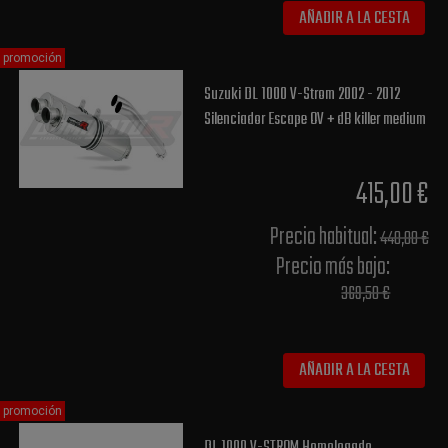
AÑADIR A LA CESTA
promoción
Suzuki DL 1000 V-Strom 2002 - 2012
Silenciador Escape OV + dB killer medium
415,00 €
Precio habitual​:
440,00 €
Precio más bajo​:
369,50 €
AÑADIR A LA CESTA
promoción
DL 1000 V-STROM Homologado