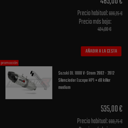
485,00 €
Precio habitual​:
606,25 €
Precio más bajo​:
484,00 €
AÑADIR A LA CESTA
promoción
Suzuki DL 1000 V-Strom 2002 - 2012
Silenciador Escape HP1 + dB killer
medium
535,00 €
Precio habitual​:
668,75 €