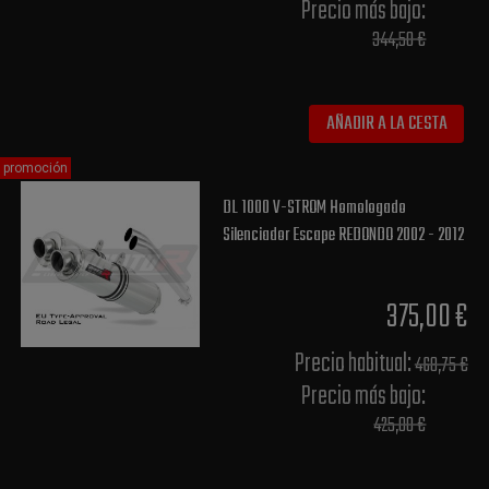
Precio más bajo​:
344,50 €
AÑADIR A LA CESTA
promoción
DL 1000 V-STROM Homologado
Silenciador Escape REDONDO 2002 - 2012
375,00 €
Precio habitual​:
468,75 €
Precio más bajo​:
425,00 €