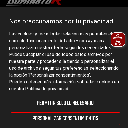
DOMINATOR GROUP Sp. z o.o.
Nos preocupamos por tu privacidad.
Ludowa 59, 43-514 Kaniów, POLAND
Las cookies y tecnologías relacionadas permiten el
VAT ID No.: 6521751083
correcto funcionamiento del sitio y nos ayudan a
personalizar nuestra oferta según tus necesidades.
dominator@dominator.pl
Puedes aceptar el uso de todos estos archivos por
nuestra parte y proceder a la tienda o personalizar el
uso de archivos según tus preferencias seleccionando
la opción 'Personalizar consentimientos'.
© Copyright 2022 | Dominator Group Sp. z o. o.
Puedes obtener más información sobre las cookies en
nuestra Política de privacidad.
MOSTRAR LA VERSIÓN COMPLETA DEL SITIO
PERMITIR SOLO LO NECESARIO
Sklep internetowy Shoper Premium
PERSONALIZAR CONSENTIMIENTOS