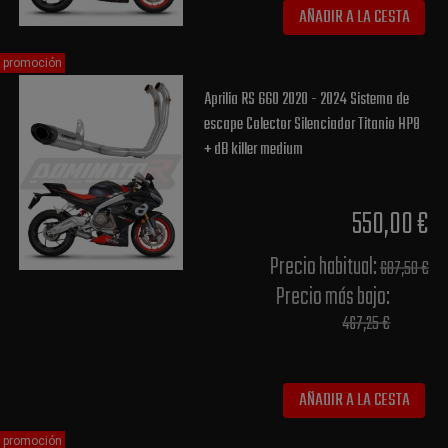
AÑADIR A LA CESTA
promoción
Aprilia RS 660 2020 - 2024 Sistema de
escape Colector Silenciador Titanio HP8
+ dB killer medium
550,00 €
Precio habitual​:
687,50 €
Precio más bajo​:
467,25 €
AÑADIR A LA CESTA
promoción