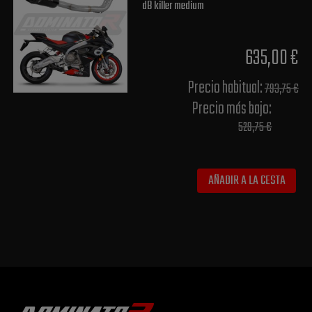
dB killer medium
635,00 €
Precio habitual​:
793,75 €
Precio más bajo​:
529,75 €
AÑADIR A LA CESTA