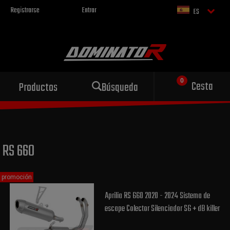
Registrarse
Entrar
ES
Escape deportivo
Cesta
Productos
Búsqueda
para tu motocicleta
RS 660
promoción
Aprilia RS 660 2020 - 2024 Sistema de
escape Colector Silenciador S6 + dB killer