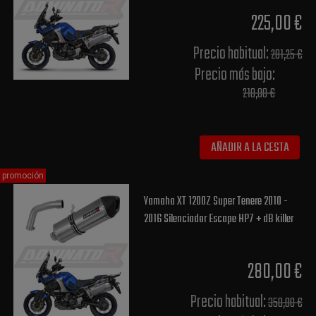
225,00 €
Precio habitual​:
281,25 €
Precio más bajo​:
210,00 €
AÑADIR A LA CESTA
promoción
Yamaha XT 1200Z Super Tenere 2010 -
2016 Silenciador Escape HP7 + dB killer
280,00 €
Precio habitual​:
350,00 €