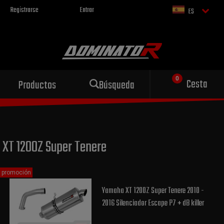
Registrarse
Entrar
ES
Escape deportivo
Cesta
Productos
Búsqueda
para tu motocicleta
XT 1200Z Super Tenere
promoción
Yamaha XT 1200Z Super Tenere 2010 -
2016 Silenciador Escape P7 + dB killer