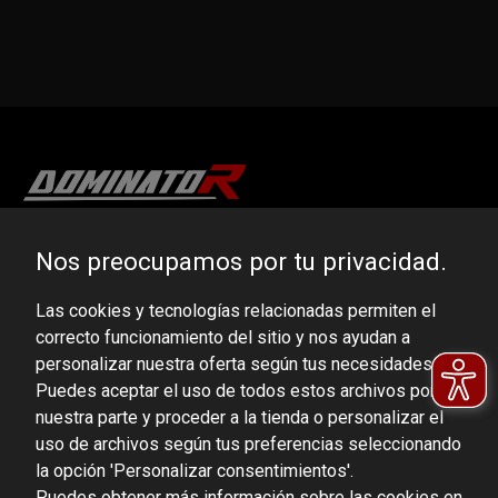
DOMINATOR GROUP Sp. z o.o.
Nos preocupamos por tu privacidad.
Ludowa 59, 43-514 Kaniów, POLAND
Las cookies y tecnologías relacionadas permiten el
VAT ID No.: 6521751083
correcto funcionamiento del sitio y nos ayudan a
personalizar nuestra oferta según tus necesidades.
dominator@dominator.pl
Puedes aceptar el uso de todos estos archivos por
nuestra parte y proceder a la tienda o personalizar el
uso de archivos según tus preferencias seleccionando
la opción 'Personalizar consentimientos'.
© Copyright 2022 | Dominator Group Sp. z o. o.
Puedes obtener más información sobre las cookies en