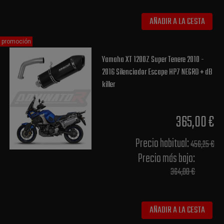
AÑADIR A LA CESTA
promoción
Yamaha XT 1200Z Super Tenere 2010 -
2016 Silenciador Escape HP7 NEGRO + dB
killer
365,00 €
Precio habitual​:
456,25 €
Precio más bajo​:
364,00 €
AÑADIR A LA CESTA