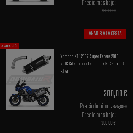
Precio más bajo​:
280,00 €
AÑADIR A LA CESTA
promoción
Yamaha XT 1200Z Super Tenere 2010 -
2016 Silenciador Escape P7 NEGRO + dB
killer
300,00 €
Precio habitual​:
375,00 €
Precio más bajo​:
300,00 €