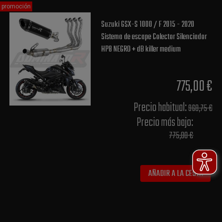
promoción
Suzuki GSX-S 1000 / F 2015 - 2020
Sistema de escape Colector Silenciador
HP8 NEGRO + dB killer medium
775,00 €
Precio habitual​:
968,75 €
Precio más bajo​:
775,00 €
AÑADIR A LA CESTA