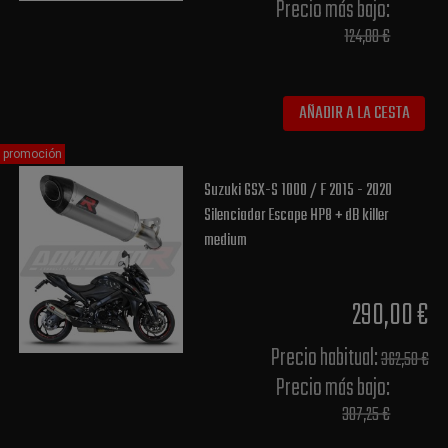
Precio más bajo​:
124,00 €
AÑADIR A LA CESTA
promoción
Suzuki GSX-S 1000 / F 2015 - 2020
Silenciador Escape HP8 + dB killer
medium
290,00 €
Precio habitual​:
362,50 €
Precio más bajo​:
307,25 €