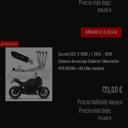
Precio más bajo​:
690,00 €
AÑADIR A LA CESTA
promoción
Suzuki GSX-S 1000 / F 2015 - 2020
Sistema de escape Colector Silenciador
HP8 NEGRO + dB killer medium
725,00 €
Precio habitual​:
906,25 €
Precio más bajo​:
724,00 €