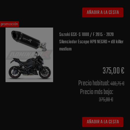
AÑADIR A LA CESTA
promoción
Suzuki GSX-S 1000 / F 2015 - 2020
Silenciador Escape HP8 NEGRO + dB killer
medium
375,00 €
Precio habitual​:
468,75 €
Precio más bajo​:
375,00 €
AÑADIR A LA CESTA