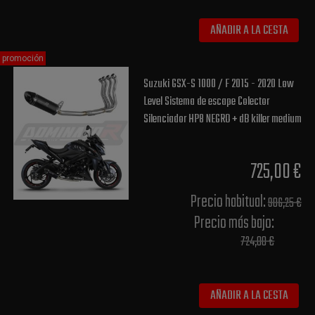
AÑADIR A LA CESTA
promoción
Suzuki GSX-S 1000 / F 2015 - 2020 Low
Level Sistema de escape Colector
Silenciador HP8 NEGRO + dB killer medium
725,00 €
Precio habitual​:
906,25 €
Precio más bajo​:
724,00 €
AÑADIR A LA CESTA