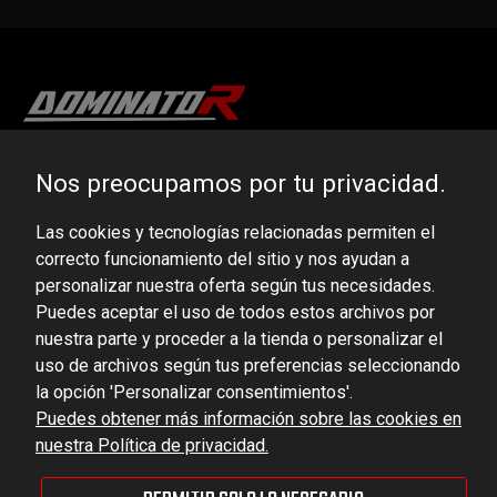
DOMINATOR GROUP Sp. z o.o.
Nos preocupamos por tu privacidad.
Ludowa 59, 43-514 Kaniów, POLAND
Las cookies y tecnologías relacionadas permiten el
VAT ID No.: 6521751083
correcto funcionamiento del sitio y nos ayudan a
personalizar nuestra oferta según tus necesidades.
dominator@dominator.pl
Puedes aceptar el uso de todos estos archivos por
nuestra parte y proceder a la tienda o personalizar el
uso de archivos según tus preferencias seleccionando
la opción 'Personalizar consentimientos'.
© Copyright 2022 | Dominator Group Sp. z o. o.
Puedes obtener más información sobre las cookies en
nuestra Política de privacidad.
MOSTRAR LA VERSIÓN COMPLETA DEL SITIO