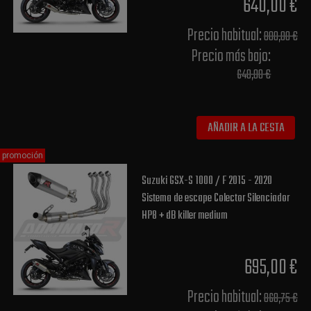
640,00 €
Precio habitual​:
800,00 €
Precio más bajo​:
640,00 €
AÑADIR A LA CESTA
promoción
Suzuki GSX-S 1000 / F 2015 - 2020
Sistema de escape Colector Silenciador
HP8 + dB killer medium
695,00 €
Precio habitual​:
868,75 €