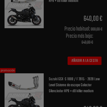
HP8 + dB killer medium
640,00 €
Precio habitual​:
800,00 €
Precio más bajo​:
640,00 €
AÑADIR A LA CESTA
promoción
Suzuki GSX-S 1000 / F 2015 - 2020 Low
Level Sistema de escape Colector
Silenciador HP8 + dB killer medium