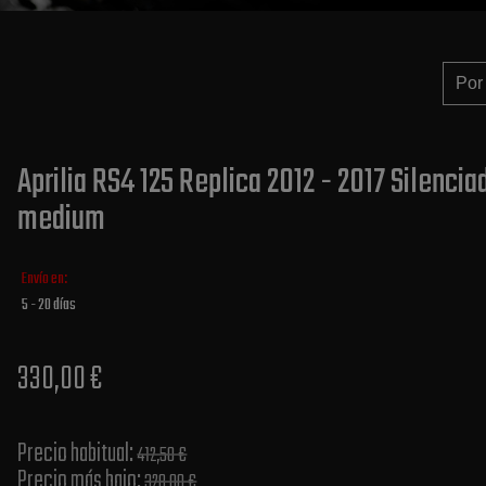
Aprilia RS4 125 Replica 2012 - 2017 Silenci
medium
Envío en:
5 - 20 días
330,00 €
Precio habitual​:
412,50 €
Precio más bajo​:
328,00 €