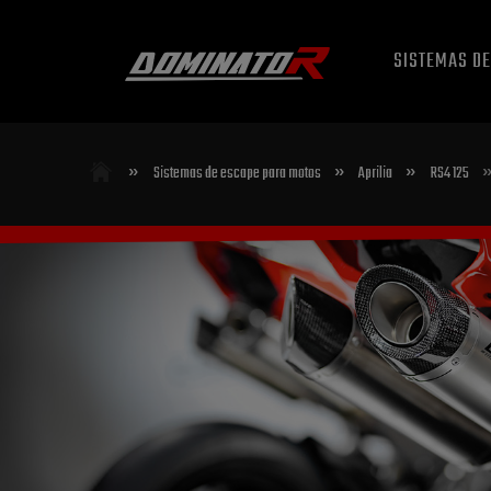
SISTEMAS D
»
»
»
Sistemas de escape para motos
Aprilia
RS4 125