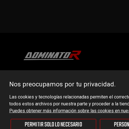
DOMINATOR GROUP Sp. z o.o.
Ludowa 59, 43-514 Kaniów, POLAND
Nos preocupamos por tu privacidad.
VAT ID No.: 6521751083
Las cookies y tecnologías relacionadas permiten el correct
todos estos archivos por nuestra parte y proceder a la tien
dominator@dominator.pl
Puedes obtener más información sobre las cookies en nuest
PERMITIR SOLO LO NECESARIO
PERSON