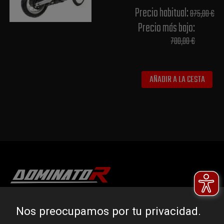
Precio habitual​:
875,00 €
Precio más bajo​:
700,00 €
AÑADIR A LA CESTA
DOMINATOR GROUP Sp. z o.o.
Nos preocupamos por tu privacidad.
Ludowa 59, 43-514 Kaniów, POLAND