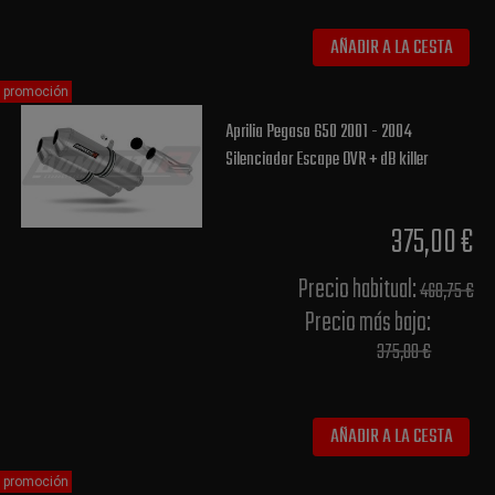
AÑADIR A LA CESTA
promoción
Aprilia Pegaso 650 2001 - 2004
Silenciador Escape OVR + dB killer
375,00 €
Precio habitual​:
468,75 €
Precio más bajo​:
375,00 €
AÑADIR A LA CESTA
promoción