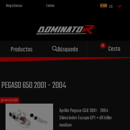
Registrarse
Entrar
ES
Escape deportivo
Cesta
Productos
Búsqueda
para tu motocicleta
PEGASO 650 2001 - 2004
promoción
Aprilia Pegaso 650 2001 - 2004
Silenciador Escape GP1 + dB killer
medium