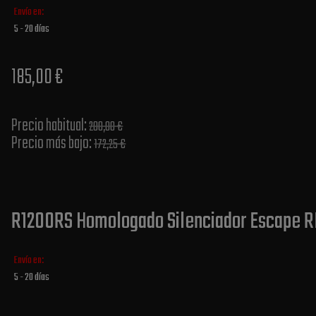
Envío en:
5 - 20 días
185,00 €
Precio habitual​:
200,00 €
Precio más bajo​:
172,25 €
R1200RS Homologado Silenciador Escape R
Envío en:
5 - 20 días