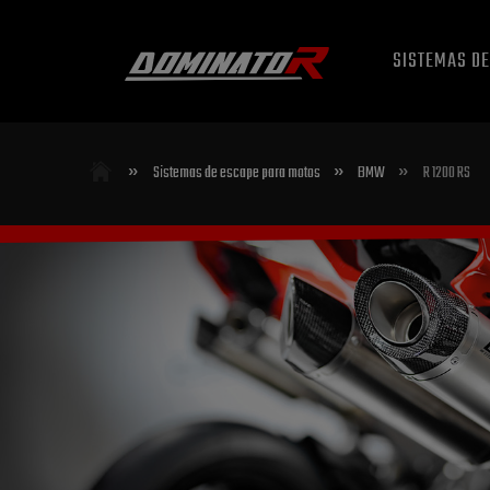
SISTEMAS D
»
»
»
Sistemas de escape para motos
BMW
R 1200 RS