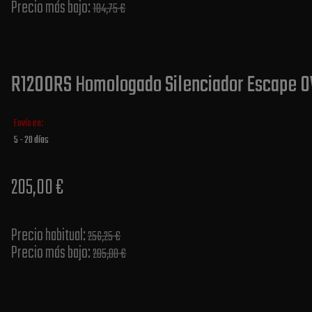
Precio más bajo​:
184,75 €
R1200RS Homologado Silenciador Escape O
Envío en:
5 - 20 días
205,00 €
Precio habitual​:
256,25 €
Precio más bajo​:
205,00 €