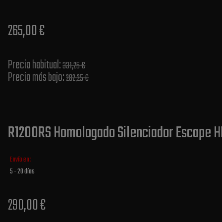
265,00 €
Precio habitual​:
331,25 €
Precio más bajo​:
282,25 €
R1200RS Homologado Silenciador Escape HP
Envío en:
5 - 20 días
290,00 €