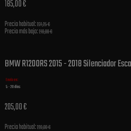
185,00 €
Precio habitual​:
231,25 €
Precio más bajo​:
210,00 €
BMW R1200RS 2015 - 2018 Silenciador Esca
Envío en:
5 - 20 días
205,00 €
Precio habitual​:
220,00 €