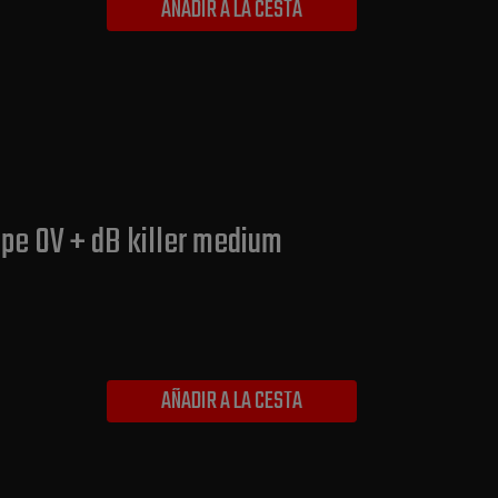
AÑADIR A LA CESTA
pe OV + dB killer medium
AÑADIR A LA CESTA