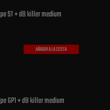
pe ST + dB killer medium
AÑADIR A LA CESTA
pe GP1 + dB killer medium