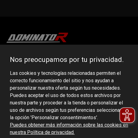
DOMINATOR GROUP Sp. z o.o.
Nos preocupamos por tu privacidad.
Ludowa 59, 43-514 Kaniów, POLAND
Las cookies y tecnologías relacionadas permiten el
VAT ID No.: 6521751083
correcto funcionamiento del sitio y nos ayudan a
personalizar nuestra oferta según tus necesidades.
dominator@dominator.pl
Puedes aceptar el uso de todos estos archivos por
nuestra parte y proceder a la tienda o personalizar el
uso de archivos según tus preferencias seleccionando
la opción 'Personalizar consentimientos'.
© Copyright 2022 | Dominator Group Sp. z o. o.
Puedes obtener más información sobre las cookies en
nuestra Política de privacidad.