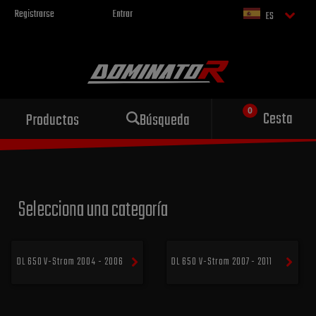
Registrarse
Entrar
ES
Escape deportivo
Cesta
Productos
Búsqueda
para tu motocicleta
Selecciona una categoría
DL 650 V-Strom 2004 - 2006
DL 650 V-Strom 2007 - 2011