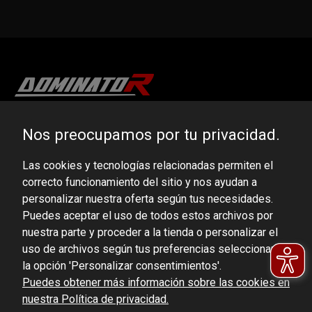
DOMINATOR GROUP Sp. z o.o.
Nos preocupamos por tu privacidad.
Ludowa 59, 43-514 Kaniów, POLAND
Las cookies y tecnologías relacionadas permiten el
VAT ID No.: 6521751083
correcto funcionamiento del sitio y nos ayudan a
personalizar nuestra oferta según tus necesidades.
dominator@dominator.pl
Puedes aceptar el uso de todos estos archivos por
nuestra parte y proceder a la tienda o personalizar el
uso de archivos según tus preferencias seleccionando
la opción 'Personalizar consentimientos'.
© Copyright 2022 | Dominator Group Sp. z o. o.
Puedes obtener más información sobre las cookies en
nuestra Política de privacidad.