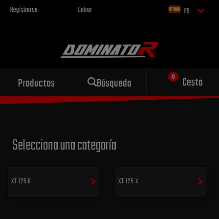
Registrarse
Entrar
ES
Escape deportivo
Cesta
Productos
Búsqueda
para tu motocicleta
Selecciona una categoría
XT 125 R
XT 125 X