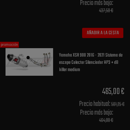
Precio más bajo​:
437,50 €
AÑADIR A LA CESTA
promoción
Yamaha XSR 900 2016 - 2021 Sistema de
escape Colector Silenciador HP3 + dB
killer medium
465,00 €
Precio habitual​:
581,25 €
Precio más bajo​:
464,00 €