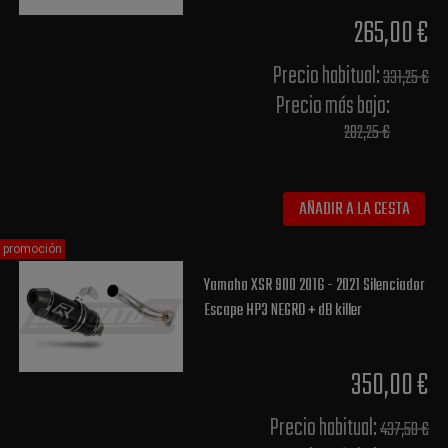
265,00 €
Precio habitual​:
331,25 €
Precio más bajo​:
282,25 €
AÑADIR A LA CESTA
promoción
Yamaha XSR 900 2016 - 2021 Silenciador
Escape HP3 NEGRO + dB killer
350,00 €
Precio habitual​:
437,50 €