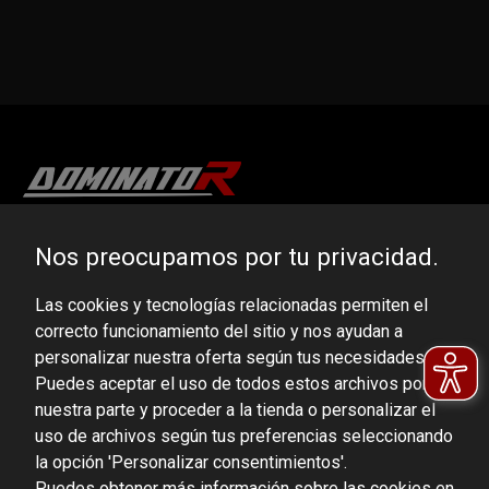
DOMINATOR GROUP Sp. z o.o.
Nos preocupamos por tu privacidad.
Ludowa 59, 43-514 Kaniów, POLAND
Las cookies y tecnologías relacionadas permiten el
VAT ID No.: 6521751083
correcto funcionamiento del sitio y nos ayudan a
personalizar nuestra oferta según tus necesidades.
dominator@dominator.pl
Puedes aceptar el uso de todos estos archivos por
nuestra parte y proceder a la tienda o personalizar el
uso de archivos según tus preferencias seleccionando
la opción 'Personalizar consentimientos'.
© Copyright 2022 | Dominator Group Sp. z o. o.
Puedes obtener más información sobre las cookies en