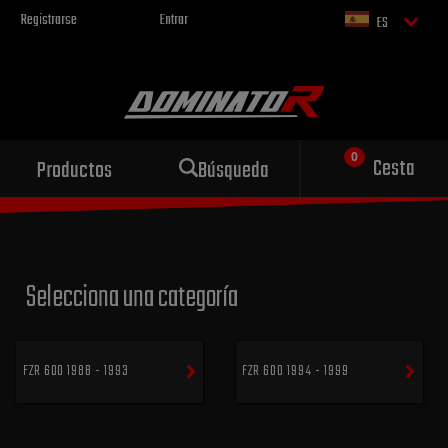
Registrarse
Entrar
ES
Escape deportivo
Cesta
Productos
Búsqueda
para tu motocicleta
Selecciona una categoría
FZR 600 1988 - 1993
FZR 600 1994 - 1999