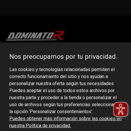
DOMINATOR GROUP Sp. z o.o.
Nos preocupamos por tu privacidad.
Ludowa 59, 43-514 Kaniów, POLAND
Las cookies y tecnologías relacionadas permiten el
VAT ID No.: 6521751083
correcto funcionamiento del sitio y nos ayudan a
personalizar nuestra oferta según tus necesidades.
dominator@dominator.pl
Puedes aceptar el uso de todos estos archivos por
nuestra parte y proceder a la tienda o personalizar el
uso de archivos según tus preferencias seleccionando
la opción 'Personalizar consentimientos'.
© Copyright 2022 | Dominator Group Sp. z o. o.
Puedes obtener más información sobre las cookies en
nuestra Política de privacidad.