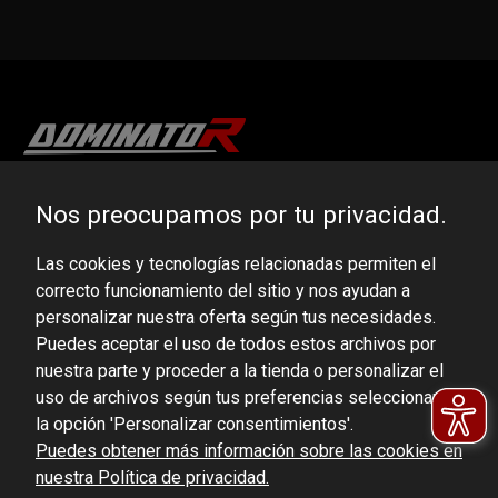
DOMINATOR GROUP Sp. z o.o.
Nos preocupamos por tu privacidad.
Ludowa 59, 43-514 Kaniów, POLAND
Las cookies y tecnologías relacionadas permiten el
VAT ID No.: 6521751083
correcto funcionamiento del sitio y nos ayudan a
personalizar nuestra oferta según tus necesidades.
dominator@dominator.pl
Puedes aceptar el uso de todos estos archivos por
nuestra parte y proceder a la tienda o personalizar el
uso de archivos según tus preferencias seleccionando
la opción 'Personalizar consentimientos'.
© Copyright 2022 | Dominator Group Sp. z o. o.
Puedes obtener más información sobre las cookies en
nuestra Política de privacidad.