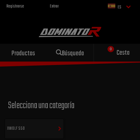
Registrarse
Entrar
ES
Escape deportivo
Cesta
Productos
Búsqueda
para tu motocicleta
Selecciona una categoría
XWOLF 550