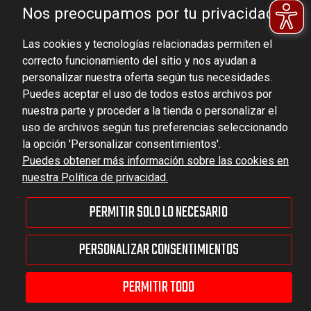
DOMINATOR GROUP Sp. z o.o.
Nos preocupamos por tu privacidad.
Ludowa 59, 43-514 Kaniów, POLAND
Las cookies y tecnologías relacionadas permiten el
VAT ID No.: 6521751083
correcto funcionamiento del sitio y nos ayudan a
personalizar nuestra oferta según tus necesidades.
dominator@dominator.pl
Puedes aceptar el uso de todos estos archivos por
nuestra parte y proceder a la tienda o personalizar el
uso de archivos según tus preferencias seleccionando
la opción 'Personalizar consentimientos'.
© Copyright 2022 | Dominator Group Sp. z o. o.
Puedes obtener más información sobre las cookies en
nuestra Política de privacidad.
MOSTRAR LA VERSIÓN COMPLETA DEL SITIO
PERMITIR SOLO LO NECESARIO
Sklep internetowy Shoper Premium
PERSONALIZAR CONSENTIMIENTOS
PERMITIR TODO