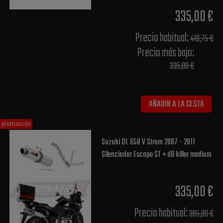
335,00 €
Precio habitual​:
418,75 €
Precio más bajo​:
335,00 €
AÑADIR A LA CESTA
promoción
Suzuki DL 650 V Strom 2007 - 2011
Silenciador Escape ST + dB killer medium
335,00 €
Precio habitual​:
385,00 €