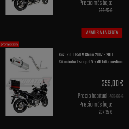
Precio más bajo​:
277,25 €
AÑADIR A LA CESTA
promoción
Suzuki DL 650 V Strom 2007 - 2011
Silenciador Escape OV + dB killer medium
355,00 €
Precio habitual​:
405,00 €
Precio más bajo​:
287,25 €