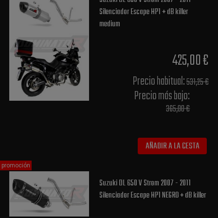
Silenciador Escape HP1 + dB killer
medium
425,00 €
Precio habitual​:
531,25 €
Precio más bajo​:
365,00 €
AÑADIR A LA CESTA
promoción
Suzuki DL 650 V Strom 2007 - 2011
Silenciador Escape HP1 NEGRO + dB killer