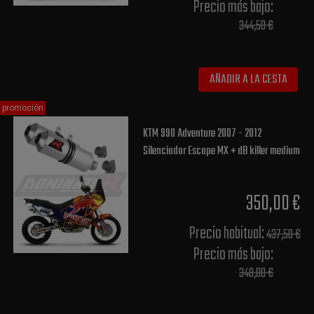
Precio más bajo​:
344,50 €
AÑADIR A LA CESTA
promoción
KTM 990 Adventure 2007 - 2012
Silenciador Escape MX + dB killer medium
350,00 €
Precio habitual​:
437,50 €
Precio más bajo​:
348,00 €