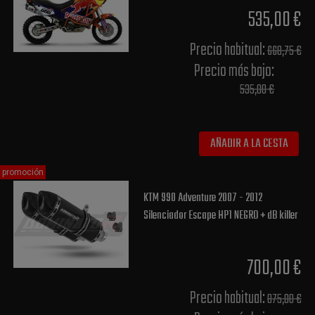
535,00 €
Precio habitual​:
668,75 €
Precio más bajo​:
535,00 €
AÑADIR A LA CESTA
promoción
KTM 990 Adventure 2007 - 2012
Silenciador Escape HP1 NEGRO + dB killer
700,00 €
Precio habitual​:
875,00 €