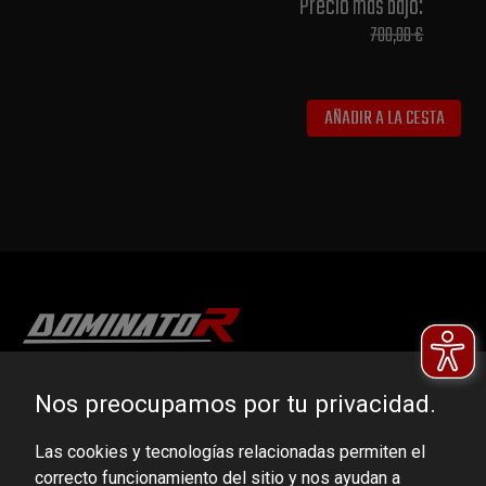
Precio más bajo​:
700,00 €
AÑADIR A LA CESTA
DOMINATOR GROUP Sp. z o.o.
Nos preocupamos por tu privacidad.
Ludowa 59, 43-514 Kaniów, POLAND
Las cookies y tecnologías relacionadas permiten el
VAT ID No.: 6521751083
correcto funcionamiento del sitio y nos ayudan a