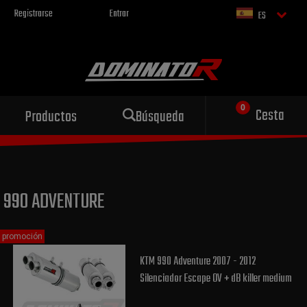
Registrarse
Entrar
ES
Escape deportivo
Cesta
Productos
Búsqueda
para tu motocicleta
990 ADVENTURE
promoción
KTM 990 Adventure 2007 - 2012
Silenciador Escape OV + dB killer medium