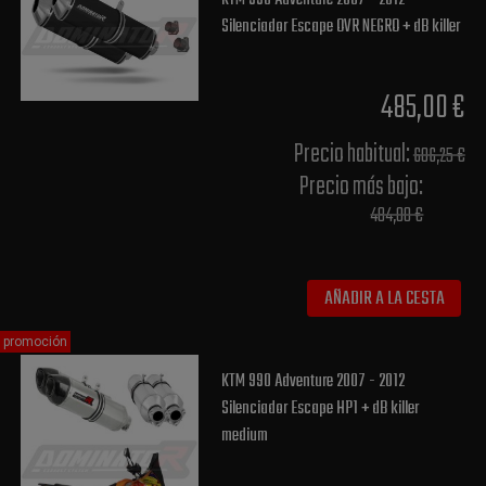
Silenciador Escape OVR NEGRO + dB killer
485,00 €
Precio habitual​:
606,25 €
Precio más bajo​:
484,00 €
AÑADIR A LA CESTA
promoción
KTM 990 Adventure 2007 - 2012
Silenciador Escape HP1 + dB killer
medium