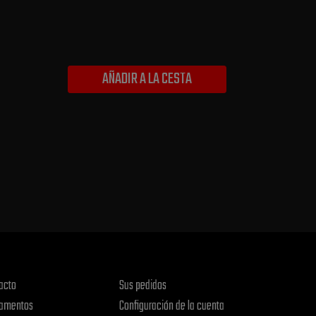
AÑADIR A LA CESTA
acto
Sus pedidos
amentos
Configuración de la cuenta