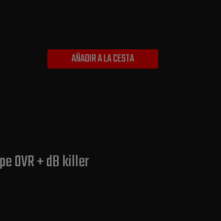
AÑADIR A LA CESTA
e OVR + dB killer