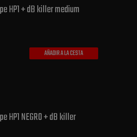
pe HP1 + dB killer medium
AÑADIR A LA CESTA
pe HP1 NEGRO + dB killer