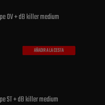
pe OV + dB killer medium
AÑADIR A LA CESTA
pe ST + dB killer medium