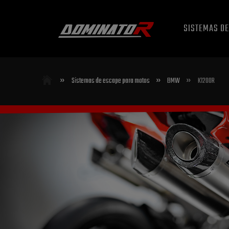
SISTEMAS D
»
»
»
Sistemas de escape para motos
BMW
K1200R