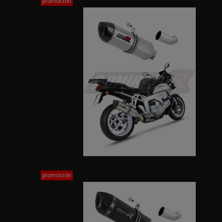
promoción
promoción