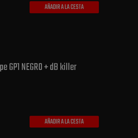
AÑADIR A LA CESTA
pe GP1 NEGRO + dB killer
AÑADIR A LA CESTA