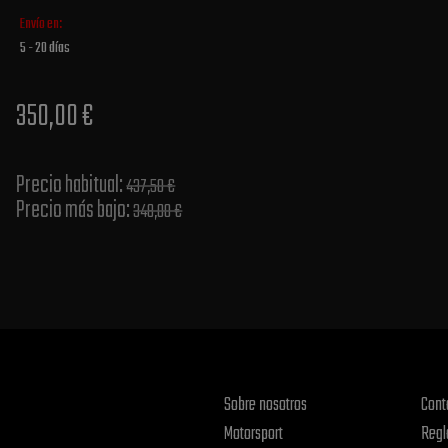
Envío en:
5 - 20 días
350,00 €
Precio habitual​:
437,50 €
Precio más bajo​:
348,00 €
Sobre nosotros
Cont
Motorsport
Regl