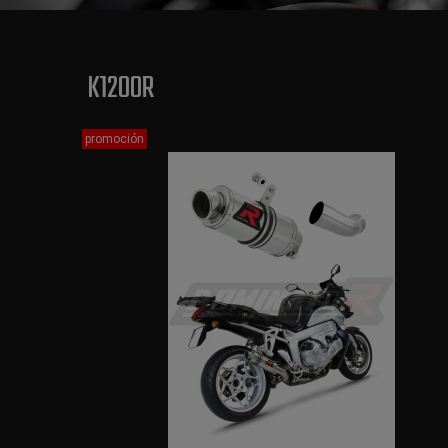
K1200R
promoción