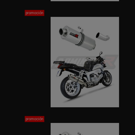
promoción
promoción