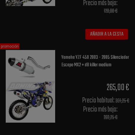
Precio más bajo​:
120,00 €
AÑADIR A LA CESTA
promoción
Yamaha YZF 450 2003 - 2005 Silenciador
Escape MX2 + dB killer medium
265,00 €
Precio habitual​:
331,25 €
Precio más bajo​:
282,25 €