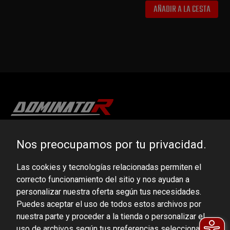
AÑADIR A LA CESTA
DOMINATOR GROUP Sp. z o.o.
Nos preocupamos por tu privacidad.
Ludowa 59, 43-514 Kaniów, POLAND
Las cookies y tecnologías relacionadas permiten el
VAT ID No.: 6521751083
correcto funcionamiento del sitio y nos ayudan a
personalizar nuestra oferta según tus necesidades.
dominator@dominator.pl
Puedes aceptar el uso de todos estos archivos por
nuestra parte y proceder a la tienda o personalizar el
uso de archivos según tus preferencias seleccionando