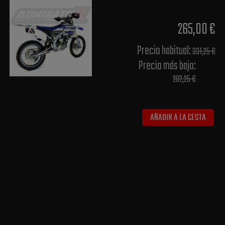
265,00 €
Precio habitual​:
331,25 €
Precio más bajo​:
282,25 €
AÑADIR A LA CESTA