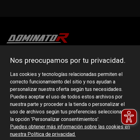
DOMINATOR GROUP Sp. z o.o.
Nos preocupamos por tu privacidad.
Ludowa 59, 43-514 Kaniów, POLAND
Las cookies y tecnologías relacionadas permiten el
VAT ID No.: 6521751083
correcto funcionamiento del sitio y nos ayudan a
personalizar nuestra oferta según tus necesidades.
dominator@dominator.pl
Puedes aceptar el uso de todos estos archivos por
nuestra parte y proceder a la tienda o personalizar el
uso de archivos según tus preferencias seleccionando
la opción 'Personalizar consentimientos'.
© Copyright 2022 | Dominator Group Sp. z o. o.
Puedes obtener más información sobre las cookies en
nuestra Política de privacidad.