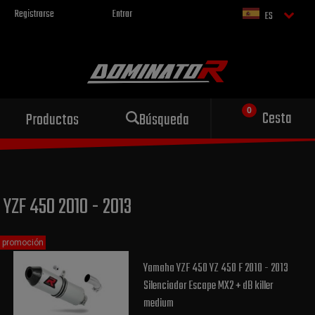
Registrarse
Entrar
ES
Escape deportivo
Cesta
Productos
Búsqueda
para tu motocicleta
YZF 450 2010 - 2013
promoción
Yamaha YZF 450 YZ 450 F 2010 - 2013
Silenciador Escape MX2 + dB killer
medium