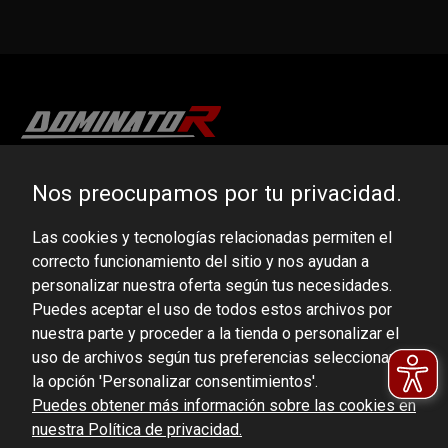
DOMINATOR GROUP Sp. z o.o.
Nos preocupamos por tu privacidad.
Ludowa 59, 43-514 Kaniów, POLAND
Las cookies y tecnologías relacionadas permiten el
VAT ID No.: 6521751083
correcto funcionamiento del sitio y nos ayudan a
personalizar nuestra oferta según tus necesidades.
dominator@dominator.pl
Puedes aceptar el uso de todos estos archivos por
nuestra parte y proceder a la tienda o personalizar el
uso de archivos según tus preferencias seleccionando
la opción 'Personalizar consentimientos'.
© Copyright 2022 | Dominator Group Sp. z o. o.
Puedes obtener más información sobre las cookies en
nuestra Política de privacidad.