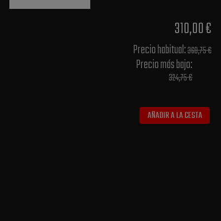
310,00 €
Precio habitual​:
368,75 €
Precio más bajo​:
324,75 €
AÑADIR A LA CESTA