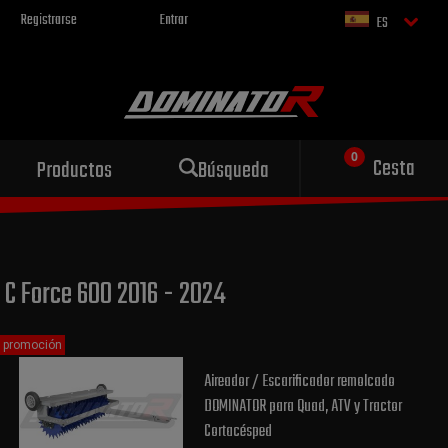
Registrarse
Entrar
ES
Escape deportivo
Cesta
Productos
Búsqueda
para tu motocicleta
C Force 600 2016 - 2024
promoción
Aireador / Escarificador remolcado
DOMINATOR para Quad, ATV y Tractor
Cortacésped