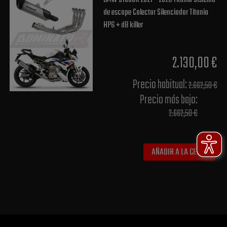
de escape Colector Silenciador Titanio
HP6 + dB killer
2.130,00 €
Precio habitual​:
2.662,50 €
Precio más bajo​:
2.662,50 €
AÑADIR A LA CESTA