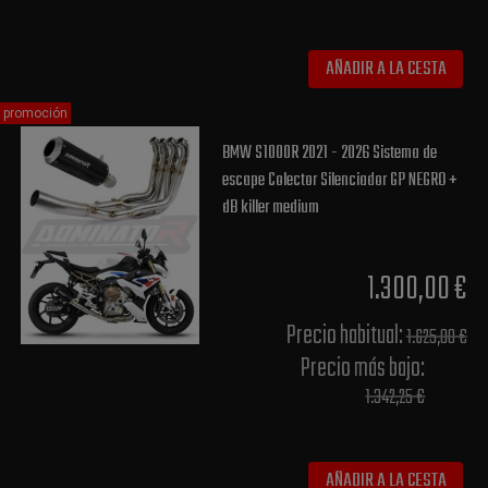
AÑADIR A LA CESTA
promoción
BMW S1000R 2021 - 2026 Sistema de
escape Colector Silenciador GP NEGRO +
dB killer medium
1.300,00 €
Precio habitual​:
1.625,00 €
Precio más bajo​:
1.342,25 €
AÑADIR A LA CESTA