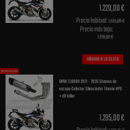
1.220,00 €
Precio habitual​:
1.525,00 €
Precio más bajo​:
1.220,00 €
AÑADIR A LA CESTA
promoción
BMW S1000R 2021 - 2026 Sistema de
escape Colector Silenciador Titanio HP6
+ dB killer
1.295,00 €