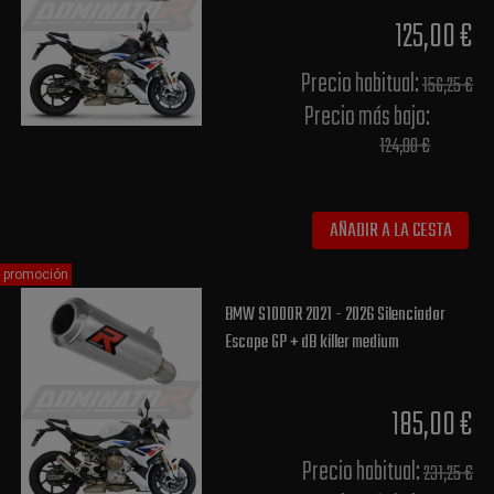
125,00 €
Precio habitual​:
156,25 €
Precio más bajo​:
124,00 €
AÑADIR A LA CESTA
promoción
BMW S1000R 2021 - 2026 Silenciador
Escape GP + dB killer medium
185,00 €
Precio habitual​:
231,25 €