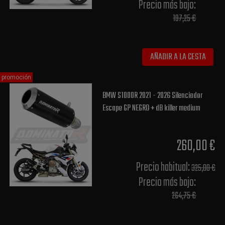
Precio más bajo​:
197,25 €
AÑADIR A LA CESTA
promoción
BMW S1000R 2021 - 2026 Silenciador
Escape GP NEGRO + dB killer medium
260,00 €
Precio habitual​:
325,00 €
Precio más bajo​:
264,75 €