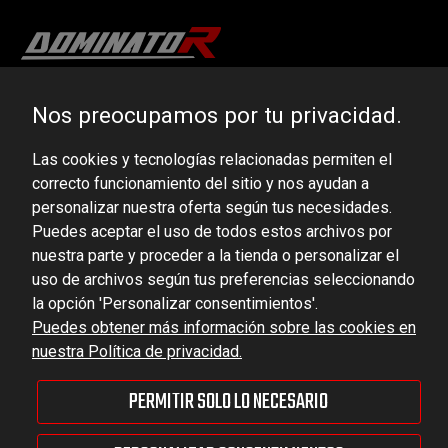
DOMINATOR GROUP Sp. z o.o.
Nos preocupamos por tu privacidad.
Ludowa 59, 43-514 Kaniów, POLAND
Las cookies y tecnologías relacionadas permiten el
VAT ID No.: 6521751083
correcto funcionamiento del sitio y nos ayudan a
personalizar nuestra oferta según tus necesidades.
dominator@dominator.pl
Puedes aceptar el uso de todos estos archivos por
nuestra parte y proceder a la tienda o personalizar el
uso de archivos según tus preferencias seleccionando
la opción 'Personalizar consentimientos'.
© Copyright 2022 | Dominator Group Sp. z o. o.
Puedes obtener más información sobre las cookies en
nuestra Política de privacidad.
MOSTRAR LA VERSIÓN COMPLETA DEL SITIO
PERMITIR SOLO LO NECESARIO
Sklep internetowy Shoper Premium