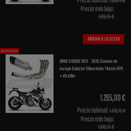
Precio habitual​:
1.618,75 €
Precio más bajo​:
1.618,75 €
AÑADIR A LA CESTA
promoción
BMW S1000R 2021 - 2026 Sistema de
escape Colector Silenciador Titanio HP6
+ dB killer
1.295,00 €
Precio habitual​:
1.618,75 €
Precio más bajo​:
1.618,75 €